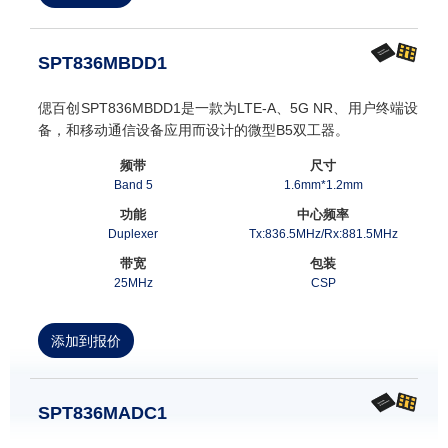
SPT836MBDD1
偲百创SPT836MBDD1是一款为LTE-A、5G NR、用户终端设
备，和移动通信设备应用而设计的微型B5双工器。
频带
尺寸
Band 5
1.6mm*1.2mm
功能
中心频率
Duplexer
Tx:836.5MHz/Rx:881.5MHz
带宽
包装
25MHz
CSP
添加到报价
SPT836MADC1