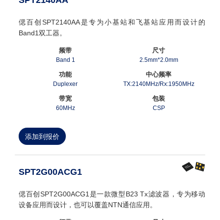
偲百创SPT2140AA是专为小基站和飞基站应用而设计的
Band1双工器。
频带
尺寸
Band 1
2.5mm*2.0mm
功能
中心频率
Duplexer
TX:2140MHz/Rx:1950MHz
带宽
包装
60MHz
CSP
添加到报价
SPT2G00ACG1
偲百创SPT2G00ACG1是一款微型B23 Tx滤波器，专为移动
设备应用而设计，也可以覆盖NTN通信应用。